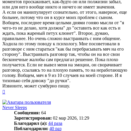
моментов проскакивает, как-будто он или полжизни забыл,
или для него вообще никто и ничего не имеет значения.
А если он манипулирует сознательно, от этого, наверное, еще
больнее, потому что он в курсе моих проблем с сыном.
Вобщем, последнее время целыми днями гоняю мысли от "я
чего-то не делаю, хотя должна" до "оставить все как есть и
ждать, пока жареный петух клюнет". Второе, думаю,
правильнее. Но очень сложно выстраивать с ним общение.
Ходила по этому поводу к психологу. Мне посоветовали в
разговоре с ним стараться "как бы перебрасывать мяч на его
сторону". Выстраивать разговор так, чтобы он на все свои
бесконечные жалобы сам предлагал решение. Пока плохо
получается. Если не вывел меня на эмоции, он сворачивает
разговор, ссылаясь то на плохую память, то на неработающую
голову. Вобщем, мяч в 9 из 10 случаев на моей стороне. И я
тихонько себя довожу "до ручки".
Извините, может сумбурно пишу.
Вернуться
к
началу
Never Sleeps
Сообщения:
64
Зарегистрирован:
02 мар 2026, 11:29
Благодарил (а):
44 раза
Поблагодарили:
40 раз