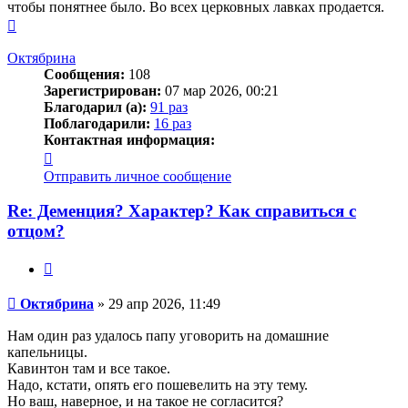
чтобы понятнее было. Во всех церковных лавках продается.
Вернуться
к
началу
Октябрина
Сообщения:
108
Зарегистрирован:
07 мар 2026, 00:21
Благодарил (а):
91 раз
Поблагодарили:
16 раз
Контактная информация:
Контактная
информация
Отправить личное сообщение
пользователя
Октябрина
Re: Деменция? Характер? Как справиться с
отцом?
Цитата
Сообщение
Октябрина
»
29 апр 2026, 11:49
Нам один раз удалось папу уговорить на домашние
капельницы.
Кавинтон там и все такое.
Надо, кстати, опять его пошевелить на эту тему.
Но ваш, наверное, и на такое не согласится?