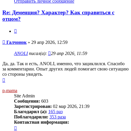
Отправить личное сообщение
пользователя
Галчонок
Re: Деменция? Характер? Как справиться с
отцом?
Цитата
Сообщение
Галчонок
»
29 апр 2026, 12:59
ANOLI
писал(а):
29 апр 2026, 11:59
Да, да. Так и есть, ANOLI, именно, что зациклился. Спасибо
за комментарии. Опыт других людей помогает свою ситуацию
со стороны увидеть.
Вернуться
к
началу
p-mama
Site Admin
Сообщения:
603
Зарегистрирован:
02 мар 2026, 21:39
Благодарил (а):
165 раз
Поблагодарили:
353 раза
Контактная информация:
Контактная