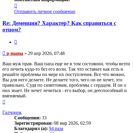
Контактная
информация
Отправить личное сообщение
пользователя
p-
Re: Деменция? Характер? Как справиться с
mama
отцом?
Цитата
Сообщение
p-mama
»
29 апр 2026, 07:48
Ваш муж прав. Ваш папа еще не в том состоянии, чтобы везти
его лечить куда-то без его воли. Так что оставьте как есть и
решайте проблемы по мере их поступления. Все что можно,
Вы для него делаете. Не делаете того, чего он не хочет, это
правильно. Судя по симптомам, проблемы с сердцем. И он о
них знает. Не хочет лечиться - его выбор, он дееспособный и
вменяемый.
Вернуться
к
началу
Галчонок
Сообщения:
33
Зарегистрирован:
08 мар 2026, 02:59
Благодарил (а):
94 раза