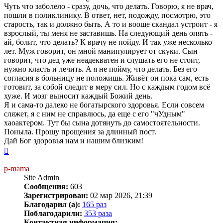
Чуть что заболело - сразу, дочь, что делать. Говорю, я не врач,
пошли в поликлинику. В ответ, нет, подожду, посмотрю, это
старость, так и должно быть. А то и вооще скандал устроит - я
взрослый, ты меня не заставишь. На следующий день опять -
ай, болит, что делать? К врачу не пойду. И так уже несколько
лет. Муж говорит, он мной манипулирует от скуки. Сын
говорит, что дед уже неадекватен и слушать его не стоит,
нужно класть и лечить. А я не пойму, что делать. Без его
согласия в больницу не положишь. Живёт он пока сам, есть
готовит, за собой следит в меру сил. Но с каждым годом всё
хуже. И мозг выносит каждый Божий день.
Я и сама-то далеко не богатырского здоровья. Если совсем
сляжет, я с ним не справлюсь, да еще с его "чУдным"
хаоактером. Тут бы сына дотянуть до самостоятельности.
Поныла. Прошу прощения за длинный пост.
Дай Бог здоровья нам и нашим близким!
Вернуться
к
началу
p-mama
Site Admin
Сообщения:
603
Зарегистрирован:
02 мар 2026, 21:39
Благодарил (а):
165 раз
Поблагодарили:
353 раза
Контактная информация: