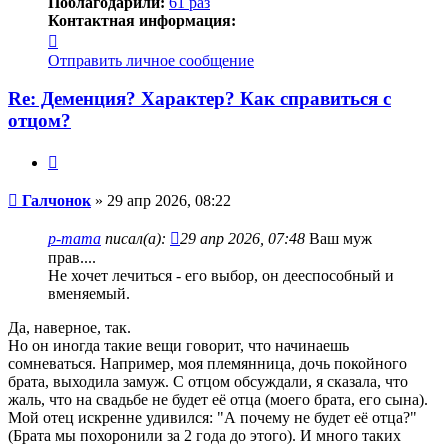
Поблагодарили:
61 раз
Контактная информация:
Контактная
информация
Отправить личное сообщение
пользователя
Галчонок
Re: Деменция? Характер? Как справиться с
отцом?
Цитата
Сообщение
Галчонок
»
29 апр 2026, 08:22
p-mama
писал(а):
29 апр 2026, 07:48
Ваш муж
прав....
Не хочет лечиться - его выбор, он дееспособный и
вменяемый.
Да, наверное, так.
Но он иногда такие вещи говорит, что начинаешь
сомневаться. Например, моя племянница, дочь покойного
брата, выходила замуж. С отцом обсуждали, я сказала, что
жаль, что на свадьбе не будет её отца (моего брата, его сына).
Мой отец искренне удивился: "А почему не будет её отца?"
(Брата мы похоронили за 2 года до этого). И много таких