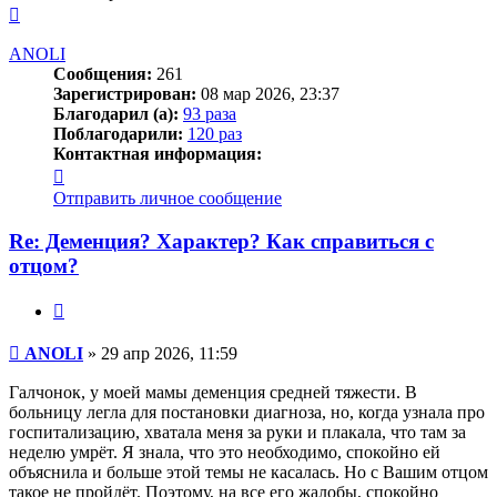
Вернуться
к
началу
ANOLI
Сообщения:
261
Зарегистрирован:
08 мар 2026, 23:37
Благодарил (а):
93 раза
Поблагодарили:
120 раз
Контактная информация:
Контактная
информация
Отправить личное сообщение
пользователя
ANOLI
Re: Деменция? Характер? Как справиться с
отцом?
Цитата
Сообщение
ANOLI
»
29 апр 2026, 11:59
Галчонок, у моей мамы деменция средней тяжести. В
больницу легла для постановки диагноза, но, когда узнала про
госпитализацию, хватала меня за руки и плакала, что там за
неделю умрёт. Я знала, что это необходимо, спокойно ей
объяснила и больше этой темы не касалась. Но с Вашим отцом
такое не пройдёт. Поэтому, на все его жалобы, спокойно