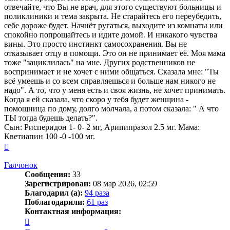
отвечайте, что Вы не врач, для этого существуют больницы и
поликлиники и тема закрыта. Не старайтесь его переубедить,
себе дороже будет. Начнёт ругаться, выходите из комнаты или
спокойно попрощайтесь и идите домой. И никакого чувства
вины. Это просто инстинкт самосохранения. Вы не
отказывает отцу в помощи. Это он не принимает её. Моя мама
тоже "зациклилась" на мне. Других родственников не
воспринимает и не хочет с ними общаться. Сказала мне: "Ты
всё умеешь и со всем справляешься и больше нам никого не
надо". А то, что у меня есть и своя жизнь, не хочет принимать.
Когда я ей сказала, что скоро у тебя будет женщина -
помощница по дому, долго молчала, а потом сказала: " А что
ТЫ тогда будешь делать?".
Сын: Рисперидон 1- 0- 2 мг, Арипипразол 2.5 мг. Мама:
Кветиапин 100 -0 -100 мг.
Вернуться
к
началу
Галчонок
Сообщения:
33
Зарегистрирован:
08 мар 2026, 02:59
Благодарил (а):
94 раза
Поблагодарили:
61 раз
Контактная информация:
Контактная
информация