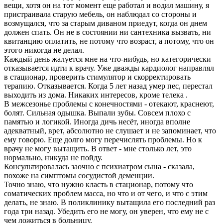
вещи, хотя он на тот момент еще работал и водил машину, я
пристраивала старую мебель, он наблюдал со стороны и
возмущался, что за старым диваном приедут, когда он днем
должен спать. Он не в состоянии ни сантехника вызвать, ни
квитанцию оплатить, не потому что возраст, а потому, что он
этого никогда не делал.
Каждый день жалуется мне на что-нибудь, но категорически
отказывается идти к врачу. Уже дважды кардиолог направлял
в стационар, проверить стимулятор и скорректировать
терапию. Отказывается. Когда 5 лет назад умер пес, перестал
выходить из дома. Никаких интересов, кроме телека .
В межсезонье проблемы с конечностями - отекают, краснеют,
болят. Сильная одышка. Выпали зубы. Совсем плохо с
памятью и логикой. Иногда дичь несёт, иногда вполне
адекватный, врет, абсолютно не слушает и не запоминает, что
ему говорю. Еще долго могу перечислять проблемы. Но к
врачу не могу вытащить. В ответ - мне столько лет, это
нормально, никуда не пойду.
Консультировалась заочно с психиатром сына - сказала,
похоже на симптомы сосудистой деменции.
Точно знаю, что нужно класть в стационар, потому что
соматических проблем масса, но что и от чего, и что с этим
делать, не знаю. В поликлинику вытащила его последний раз
года три назад. Убедить его не могу, он уверен, что ему не с
чем ложиться в больницу.