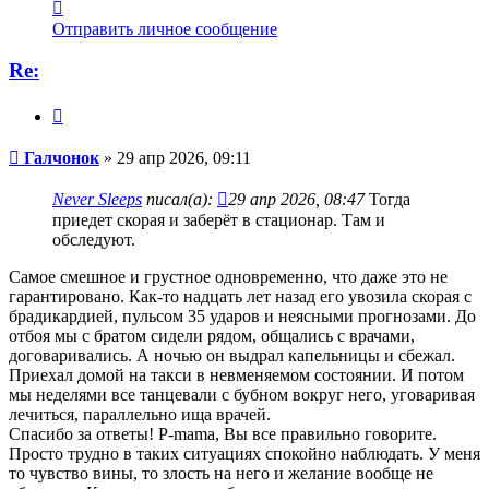
Контактная
информация
Отправить личное сообщение
пользователя
Галчонок
Re:
Цитата
Сообщение
Галчонок
»
29 апр 2026, 09:11
Never Sleeps
писал(а):
29 апр 2026, 08:47
Тогда
приедет скорая и заберёт в стационар. Там и
обследуют.
Самое смешное и грустное одновременно, что даже это не
гарантировано. Как-то надцать лет назад его увозила скорая с
брадикардией, пульсом 35 ударов и неясными прогнозами. До
отбоя мы с братом сидели рядом, общались с врачами,
договаривались. А ночью он выдрал капельницы и сбежал.
Приехал домой на такси в невменяемом состоянии. И потом
мы неделями все танцевали с бубном вокруг него, уговаривая
лечиться, параллельно ища врачей.
Спасибо за ответы! P-mama, Вы все правильно говорите.
Просто трудно в таких ситуациях спокойно наблюдать. У меня
то чувство вины, то злость на него и желание вообще не