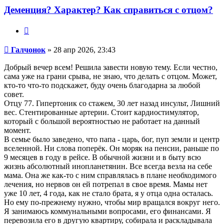
Галчонок
Деменция? Характер? Как справиться с отцом?
Цитата
Сообщение
Галчонок
»
28 апр 2026, 23:43
Добрый вечер всем! Решила завести новую тему. Если честно,
сама уже на грани срыва, не знаю, что делать с отцом. Может,
кто-то что-то подскажет, буду очень благодарна за любой
совет.
Отцу 77. Гипертоник со стажем, 30 лет назад инсульт, Лишний
вес. Стентированные артерии. Стоит кардиостимулятор,
который с большой вероятностью не работает на данный
момент.
В семье было заведено, что папа - царь, бог, пуп земли и центр
вселенной. Ни слова поперёк. Он моряк на пенсии, раньше по
9 месяцев в году в рейсе. В обычной жизни и в быту всю
жизнь абсолютный инопланетянин. Все всегда везла на себе
мама. Она же как-то с ним справлялась в плане необходимого
лечения, но нервов он ей потрепал в свое время. Мамы нет
уже 10 лет, 4 года, как не стало брата, я у отца одна осталась.
Но ему по-прежнему нужно, чтобы мир вращался вокруг него.
Я занимаюсь коммунальными вопросами, его финансами. Я
перевозила его в другую квартиру, собирала и раскладывала