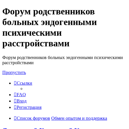
Форум родственников
Регистрация
больных эндогенными
психическими
расстройствами
Форум родственников больных эндогенными психическими
расстройствами
Пропустить
Ссылки
FAQ
Вход
Р
е
г
и
с
т
р
а
ц
и
я
Список форумов
Обмен опытом и поддержка