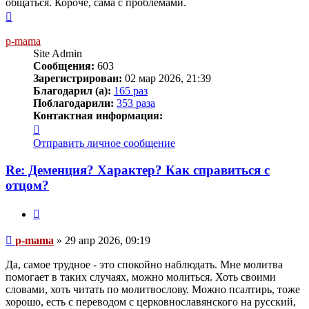
общаться. Короче, сама с проблемами.
Вернуться
к
началу
p-mama
Site Admin
Сообщения:
603
Зарегистрирован:
02 мар 2026, 21:39
Благодарил (а):
165 раз
Поблагодарили:
353 раза
Контактная информация:
Контактная
информация
Отправить личное сообщение
пользователя
p-
Re: Деменция? Характер? Как справиться с
mama
отцом?
Цитата
Сообщение
p-mama
»
29 апр 2026, 09:19
Да, самое трудное - это спокойно наблюдать. Мне молитва
помогает в таких случаях, можно молиться. Хоть своими
словами, хоть читать по молитвослову. Можно псалтирь, тоже
хорошо, есть с переводом с церковнославянского на русский,