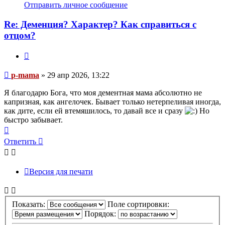
информация
Отправить личное сообщение
пользователя
p-
Re: Деменция? Характер? Как справиться с
mama
отцом?
Цитата
Сообщение
p-mama
»
29 апр 2026, 13:22
Я благодарю Бога, что моя дементная мама абсолютно не
капризная, как ангелочек. Бывает только нетерпеливая иногда,
как дите, если ей втемяшилось, то давай все и сразу
Но
быстро забывает.
Вернуться
к
Ответить
О
т
в
е
т
и
т
ь
началу
Версия для печати
Показать:
Поле сортировки:
Порядок: