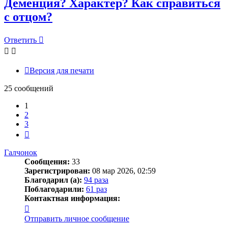
Деменция? Характер? Как справиться
с отцом?
Ответить
О
т
в
е
т
и
т
ь
Версия для печати
25 сообщений
1
2
3
След.
Галчонок
Сообщения:
33
Зарегистрирован:
08 мар 2026, 02:59
Благодарил (а):
94 раза
Поблагодарили:
61 раз
Контактная информация:
Контактная
информация
Отправить личное сообщение
пользователя