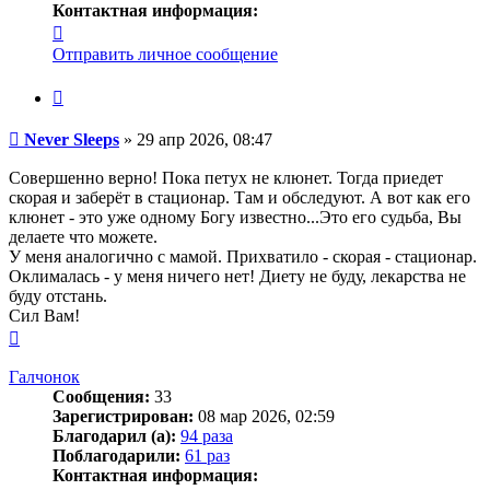
Контактная информация:
Контактная
информация
Отправить личное сообщение
пользователя
Never
Цитата
Sleeps
Сообщение
Never Sleeps
»
29 апр 2026, 08:47
Совершенно верно! Пока петух не клюнет. Тогда приедет
скорая и заберёт в стационар. Там и обследуют. А вот как его
клюнет - это уже одному Богу известно...Это его судьба, Вы
делаете что можете.
У меня аналогично с мамой. Прихватило - скорая - стационар.
Оклималась - у меня ничего нет! Диету не буду, лекарства не
буду отстань.
Сил Вам!
Вернуться
к
началу
Галчонок
Сообщения:
33
Зарегистрирован:
08 мар 2026, 02:59
Благодарил (а):
94 раза
Поблагодарили:
61 раз
Контактная информация: