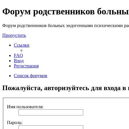
Регистрация
Форум родственников больны
Форум родственников больных эндогенными психическими ра
Пропустить
Ссылки
FAQ
Вход
Р
е
г
и
с
т
р
а
ц
и
я
Список форумов
Пожалуйста, авторизуйтесь для входа в
Имя пользователя:
Пароль: