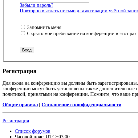
Забыли пароль?
Повторно выслать письмо для активации учётной запи
Запомнить меня
Скрыть моё пребывание на конференции в этот раз
Р
е
г
и
с
т
р
а
ц
и
я
Для входа на конференцию вы должны быть зарегистрированы. 
конференции могут быть установлены также дополнительные пр
политикой, принятыми на конференции. Помните, что ваше при
Общие правила
|
Соглашение о конфиденциальности
Р
е
г
и
с
т
р
а
ц
и
я
Список форумов
Часовой пояс:
UTC+03:00