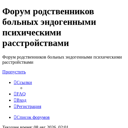
Форум родственников
Регистрация
больных эндогенными
психическими
расстройствами
Форум родственников больных эндогенными психическими
расстройствами
Пропустить
Ссылки
FAQ
Вход
Р
е
г
и
с
т
р
а
ц
и
я
Список форумов
Текущее время: 08 авг 2026, 02:01