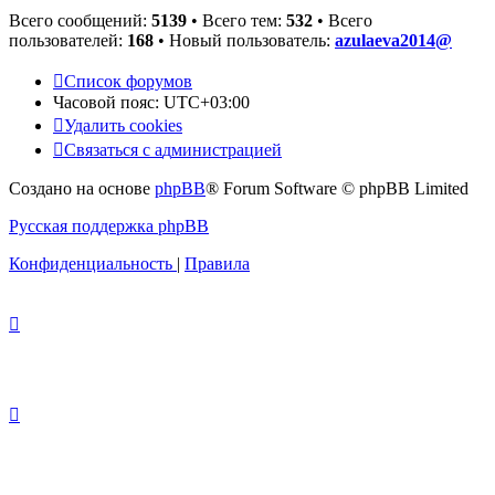
Всего сообщений:
5139
• Всего тем:
532
• Всего
пользователей:
168
• Новый пользователь:
azulaeva2014@
Список форумов
Часовой пояс:
UTC+03:00
Удалить cookies
Связаться
С
в
я
з
а
т
ь
с
я
с
а
д
м
и
н
и
с
т
р
а
ц
и
е
й
с
Создано на основе
phpBB
® Forum Software © phpBB Limited
администрацией
Русская поддержка phpBB
Конфиденциальность
|
Правила