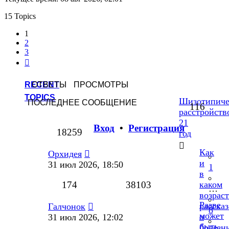
15 Topics
1
2
3
След.
RECENT
ОТВЕТЫ
ПРОСМОТРЫ
TOPICS
Шизотипиче
ПОСЛЕДНЕЕ СООБЩЕНИЕ
116
расстройств
21
Вход
•
Р
е
г
и
с
т
р
а
ц
и
я
18259
год
Как
Орхидея
и
31 июл 2026, 18:50
1
в
174
38103
каком
…
возраст
Разве
рассказ
Галчонок
8
может
о
31 июл 2026, 12:02
быть
болезн