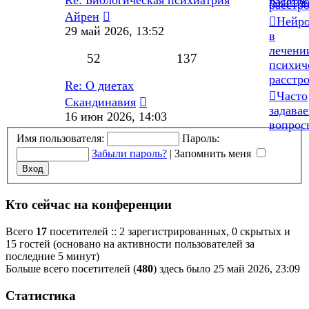
расстр
расстр
Перейти
Айрен
Нейр
к
29 май 2026, 13:52
в
последнему
лечени
сообщению
52
137
психич
расстр
Re: О диетах
Часто
Перейти
Скандинавия
задава
к
16 июн 2026, 14:03
вопрос
последнему
Имя пользователя:
Пароль:
сообщению
Забыли пароль?
|
Запомнить меня
Кто сейчас на конференции
Всего
17
посетителей :: 2 зарегистрированных, 0 скрытых и
15 гостей (основано на активности пользователей за
последние 5 минут)
Больше всего посетителей (
480
) здесь было 25 май 2026, 23:09
Статистика